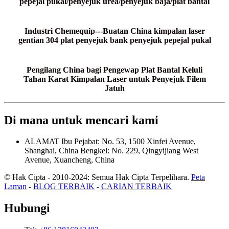
pepejal pukal/penyejuk urea/penyejuk baja/plat bantal
Industri Chemequip---Buatan China kimpalan laser
gentian 304 plat penyejuk bank penyejuk pepejal pukal
Pengilang China bagi Pengewap Plat Bantal Keluli
Tahan Karat Kimpalan Laser untuk Penyejuk Filem
Jatuh
Di mana untuk mencari kami
ALAMAT
Ibu Pejabat: No. 53, 1500 Xinfei Avenue,
Shanghai, China
Bengkel: No. 229, Qingyijiang West
Avenue, Xuancheng, China
© Hak Cipta - 2010-2024: Semua Hak Cipta Terpelihara.
Peta
Laman
-
BLOG TERBAIK
-
CARIAN TERBAIK
Hubungi