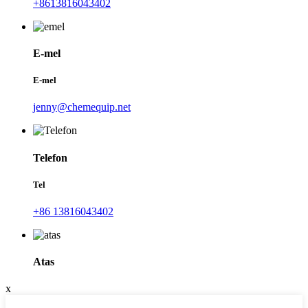
+8613816043402
E-mel
E-mel
jenny@chemequip.net
Telefon
Tel
+86 13816043402
Atas
x