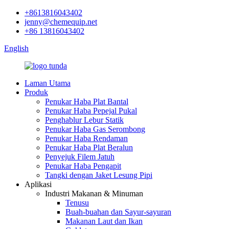
+8613816043402
jenny@chemequip.net
+86 13816043402
English
Laman Utama
Produk
Penukar Haba Plat Bantal
Penukar Haba Pepejal Pukal
Penghablur Lebur Statik
Penukar Haba Gas Serombong
Penukar Haba Rendaman
Penukar Haba Plat Beralun
Penyejuk Filem Jatuh
Penukar Haba Pengapit
Tangki dengan Jaket Lesung Pipi
Aplikasi
Industri Makanan & Minuman
Tenusu
Buah-buahan dan Sayur-sayuran
Makanan Laut dan Ikan