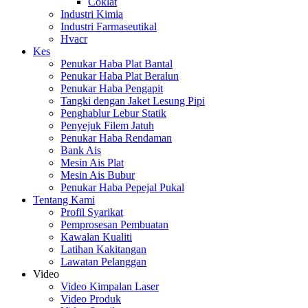
Coklat
Industri Kimia
Industri Farmaseutikal
Hvacr
Kes
Penukar Haba Plat Bantal
Penukar Haba Plat Beralun
Penukar Haba Pengapit
Tangki dengan Jaket Lesung Pipi
Penghablur Lebur Statik
Penyejuk Filem Jatuh
Penukar Haba Rendaman
Bank Ais
Mesin Ais Plat
Mesin Ais Bubur
Penukar Haba Pepejal Pukal
Tentang Kami
Profil Syarikat
Pemprosesan Pembuatan
Kawalan Kualiti
Latihan Kakitangan
Lawatan Pelanggan
Video
Video Kimpalan Laser
Video Produk