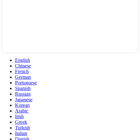
English
Chinese
French
German
Portuguese
Spanish
Russian
Japanese
Korean
Arabic
Irish
Greek
Turkish
Italian
Danish