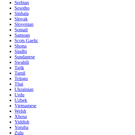
Serbian
Sesotho
Sinhala
Slovak
Slovenian
Somali
Samoan
Scots Gaelic
Shona
Sindhi
Sundanese
Swahili
Tajik
Tamil
Telugu
Thai
Ukrainian
Urdu
Uzbek
Vietnamese
Welsh
Xhosa
Yiddish
Yoruba
Zulu