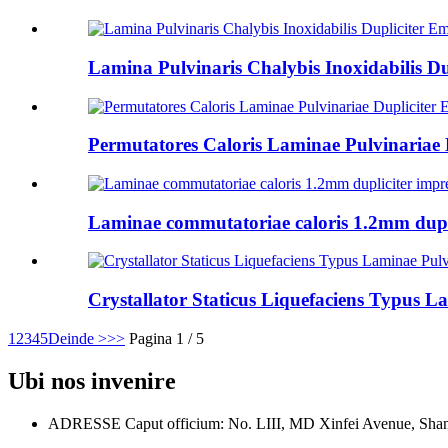
Lamina Pulvinaris Chalybis Inoxidabilis Du
Permutatores Caloris Laminae Pulvinariae 
Laminae commutatoriae caloris 1.2mm duplic
Crystallator Staticus Liquefaciens Typus 
1
2
3
4
5
Deinde >
>>
Pagina 1 / 5
Ubi nos invenire
ADRESSE
Caput officium: No. LIII, MD Xinfei Avenue, Sha