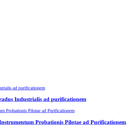
Gradus Industrialis ad purificationem
s Instrumentum Probationis Pilotae ad Purificationem