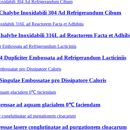
 Chalybe Inoxidabili 304 Ad Refrigerandum Cibum
halybe Inoxidabili 316L ad Reactorem Facta et Adhib
4 Dupliciter Embossata ad Refrigerandum Lacticiniis
Singulae Embossatae pro Dissipatore Caloris
impressae ad aquam glacialem 0℃ faciendam
essae lasere conglutinatae ad purgationem cloacarum