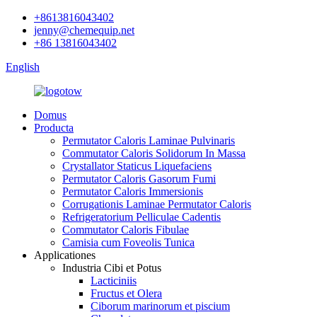
+8613816043402
jenny@chemequip.net
+86 13816043402
English
Domus
Producta
Permutator Caloris Laminae Pulvinaris
Commutator Caloris Solidorum In Massa
Crystallator Staticus Liquefaciens
Permutator Caloris Gasorum Fumi
Permutator Caloris Immersionis
Corrugationis Laminae Permutator Caloris
Refrigeratorium Pelliculae Cadentis
Commutator Caloris Fibulae
Camisia cum Foveolis Tunica
Applicationes
Industria Cibi et Potus
Lacticiniis
Fructus et Olera
Ciborum marinorum et piscium