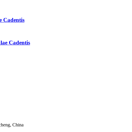
e Cadentis
lae Cadentis
cheng, China