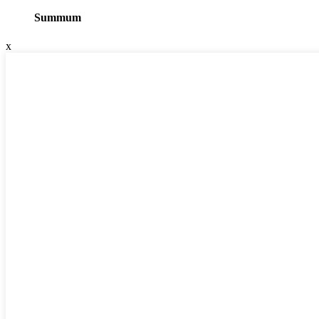
Summum
x