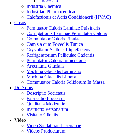
Chocolata
Industria Chemica
Industriae Pharmaceuticae
Calefactionis et Aeris Conditionerii (HVAC)
Casus
Permutator Caloris Laminae Pulvinaris
Corrugationis Laminae Permutator Caloris
Commutator Caloris Fibulae
Camisia cum Foveolis Tunica
Crystallator Staticus Liquefaciens
Refrigeratorium Pelliculae Cadentis
Permutator Caloris Immersionis
Argentaria Glacialis
Machina Glacialis Laminaris
Machina Glacialis Limosa
Commutator Caloris Solidorum In Massa
De Nobis
Descriptio Societatis
Fabricatio Processus
Qualitatis Moderatio
Instructio Personarum
Visitatio Clientis
Video
Video Soldaturae Laserianae
Videos Productarum