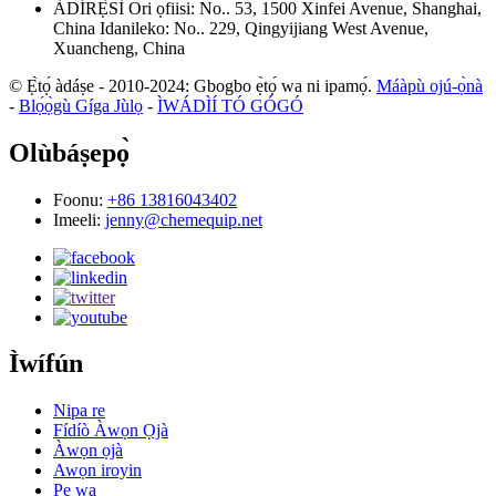
ÀDÍRẸ́SÌ
Ori ọfiisi: No.. 53, 1500 Xinfei Avenue, Shanghai,
China
Idanileko: No.. 229, Qingyijiang West Avenue,
Xuancheng, China
© Ẹ̀tọ́ àdáṣe - 2010-2024: Gbogbo ẹ̀tọ́ wa ni ipamọ́.
Máàpù ojú-ọ̀nà
-
Blọ́ọ̀gù Gíga Jùlọ
-
ÌWÁDÌÍ TÓ GÓGÓ
Olùbáṣepọ̀
Foonu:
+86 13816043402
Imeeli:
jenny@chemequip.net
Ìwífún
Nipa re
Fídíò Àwọn Ọjà
Àwọn ọjà
Awọn iroyin
Pe wa