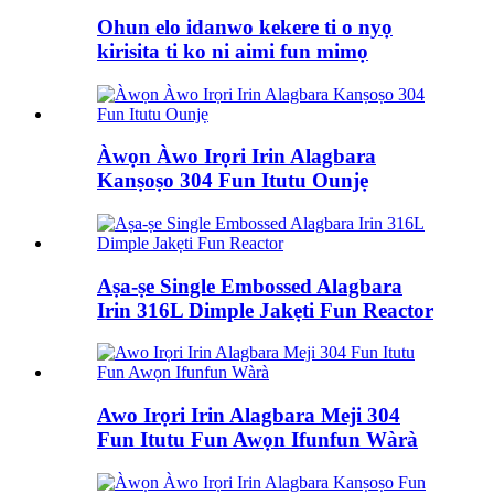
Ohun elo idanwo kekere ti o nyọ
kirisita ti ko ni aimi fun mimọ
Àwọn Àwo Irọri Irin Alagbara
Kanṣoṣo 304 Fun Itutu Ounjẹ
Aṣa-ṣe Single Embossed Alagbara
Irin 316L Dimple Jakẹti Fun Reactor
Awo Irọri Irin Alagbara Meji 304
Fun Itutu Fun Awọn Ifunfun Wàrà