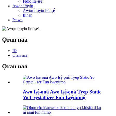
Fídíò Ilé-iṣẹ́
Awọn iroyin
Àwọn Ìròyìn Ilé-iṣẹ́
Ifihan
Pe wa
Ọran naa
Ilé
Ọran naa
Ọran naa
Awo Iṣẹ́-ọnà Awo Iṣẹ́-ọnà Tyep Static
Yo Crystallizer Fun Ìwẹ̀nùmọ́