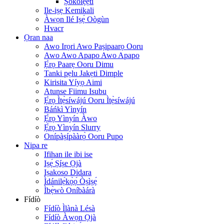
Ṣókólẹ́ẹ̀tì
Ile-iṣẹ Kemikali
Àwọn Ilé Iṣẹ́ Oògùn
Hvacr
Ọran naa
Awo Irọri Awo Paṣipaarọ Ooru
Awo Awo Apapo Awo Apapo
Ẹ̀rọ Paarẹ Ooru Dimu
Tanki pẹlu Jakẹti Dimple
Kirisita Yíyọ Aimi
Atunse Fiimu Isubu
Ẹ̀rọ Ìtẹ̀síwájú Ooru Ìtẹ̀síwájú
Báńkì Yìnyín
Ẹ̀rọ Yìnyín Àwo
Ẹ̀rọ Yìnyín Slurry
Onípàṣípààrọ̀ Ooru Pupo
Nipa re
Ifihan ile ibi ise
Iṣẹ́ Ṣíṣe Ọjà
Iṣakoso Didara
Ìdánilẹ́kọ̀ọ́ Òṣìṣẹ́
Ìbẹ̀wò Oníbàárà
Fídíò
Fídíò Ìlànà Lésà
Fídíò Àwọn Ọjà