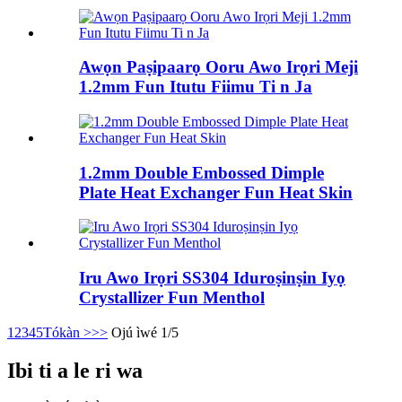
Awọn Paṣipaarọ Ooru Awo Irọri Meji
1.2mm Fun Itutu Fiimu Ti n Ja
1.2mm Double Embossed Dimple
Plate Heat Exchanger Fun Heat Skin
Iru Awo Irọri SS304 Iduroṣinṣin Iyọ
Crystallizer Fun Menthol
1
2
3
4
5
Tókàn >
>>
Ojú ìwé 1/5
Ibi ti a le ri wa