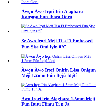
Àwọn Àwo Irọri Irin Alagbara
Kanṣoṣo Fun Ibora Ooru
Ṣe Awo Irọri Meji Ti a Fi Embossed
Fun Ṣiṣe Omi Iyin 0℃
Àwọn Àwo Irọri Onírin Lésà Onígun
Méjì 1.2mm Fún Ìtọ́jú Ìdọ̀tí
Awo Irọri Irin Alagbara 1.5mm Meji
Fun Itutu Fiimu Ti n Ja