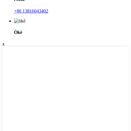
+86 13816043402
Òkè
x