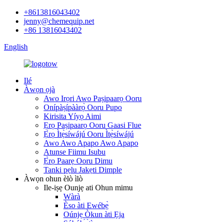
+8613816043402
jenny@chemequip.net
+86 13816043402
English
Ilé
Àwọn ọjà
Awo Irọri Awo Paṣipaarọ Ooru
Onípàṣípààrọ̀ Ooru Pupo
Kirisita Yíyọ Aimi
Ẹrọ Paṣipaarọ Ooru Gaasi Flue
Ẹ̀rọ Ìtẹ̀síwájú Ooru Ìtẹ̀síwájú
Awo Awo Apapo Awo Apapo
Atunse Fiimu Isubu
Ẹ̀rọ Paarẹ Ooru Dimu
Tanki pẹlu Jakẹti Dimple
Àwọn ohun èlò ìlò
Ile-iṣẹ Ounjẹ ati Ohun mimu
Wàrà
Èso àti Ewébẹ̀
Oúnjẹ Òkun àti Ẹja