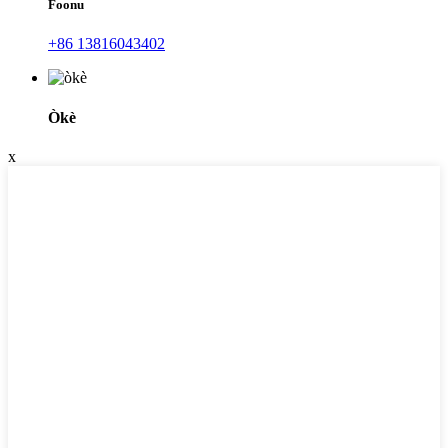
Foonu
+86 13816043402
Òkè
x