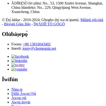
ÀDÍRẸ́SÌ
Ori ọfiisi: No.. 53, 1500 Xinfei Avenue, Shanghai,
China
Idanileko: No.. 229, Qingyijiang West Avenue,
Xuancheng, China
© Ẹ̀tọ́ àdáṣe - 2010-2024: Gbogbo ẹ̀tọ́ wa ni ipamọ́.
Máàpù ojú-ọ̀nà
-
Blọ́ọ̀gù Gíga Jùlọ
-
ÌWÁDÌÍ TÓ GÓGÓ
Olùbáṣepọ̀
Foonu:
+86 13816043402
Imeeli:
jenny@chemequip.net
Ìwífún
Nipa re
Fídíò Àwọn Ọjà
Àwọn ọjà
Awọn iroyin