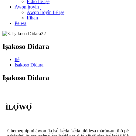
Fídíò Ilé-iṣẹ́
Awọn iroyin
Àwọn Ìròyìn Ilé-iṣẹ́
Ifihan
Pe wa
Iṣakoso Didara
Ilé
Iṣakoso Didara
Iṣakoso Didara
ÌLỌ́WỌ́
Chemequip ní àwọn ìlà iṣẹ́ ìṣẹ̀dá ìṣẹ́dá lílò lésà márùn-ún tí ó pé