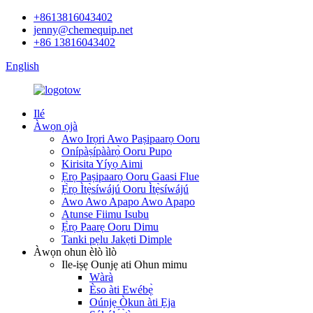
+8613816043402
jenny@chemequip.net
+86 13816043402
English
Ilé
Àwọn ọjà
Awo Irọri Awo Paṣipaarọ Ooru
Onípàṣípààrọ̀ Ooru Pupo
Kirisita Yíyọ Aimi
Ẹrọ Paṣipaarọ Ooru Gaasi Flue
Ẹ̀rọ Ìtẹ̀síwájú Ooru Ìtẹ̀síwájú
Awo Awo Apapo Awo Apapo
Atunse Fiimu Isubu
Ẹ̀rọ Paarẹ Ooru Dimu
Tanki pẹlu Jakẹti Dimple
Àwọn ohun èlò ìlò
Ile-iṣẹ Ounjẹ ati Ohun mimu
Wàrà
Èso àti Ewébẹ̀
Oúnjẹ Òkun àti Ẹja