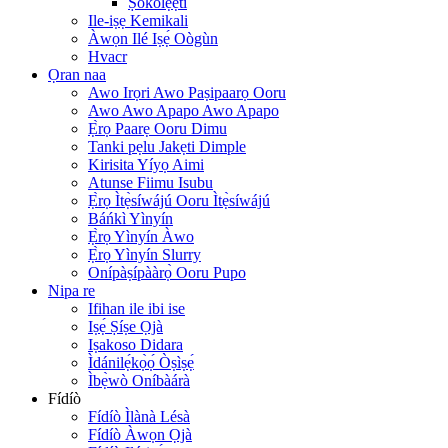
Ṣókólẹ́ẹ̀tì
Ile-iṣẹ Kemikali
Àwọn Ilé Iṣẹ́ Oògùn
Hvacr
Ọran naa
Awo Irọri Awo Paṣipaarọ Ooru
Awo Awo Apapo Awo Apapo
Ẹ̀rọ Paarẹ Ooru Dimu
Tanki pẹlu Jakẹti Dimple
Kirisita Yíyọ Aimi
Atunse Fiimu Isubu
Ẹ̀rọ Ìtẹ̀síwájú Ooru Ìtẹ̀síwájú
Báńkì Yìnyín
Ẹ̀rọ Yìnyín Àwo
Ẹ̀rọ Yìnyín Slurry
Onípàṣípààrọ̀ Ooru Pupo
Nipa re
Ifihan ile ibi ise
Iṣẹ́ Ṣíṣe Ọjà
Iṣakoso Didara
Ìdánilẹ́kọ̀ọ́ Òṣìṣẹ́
Ìbẹ̀wò Oníbàárà
Fídíò
Fídíò Ìlànà Lésà
Fídíò Àwọn Ọjà