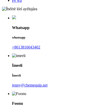
Pe wa
Whatsapp
whatsapp
+8613816043402
Ìmeeli
Ìmeeli
jenny@chemequip.net
Foonu