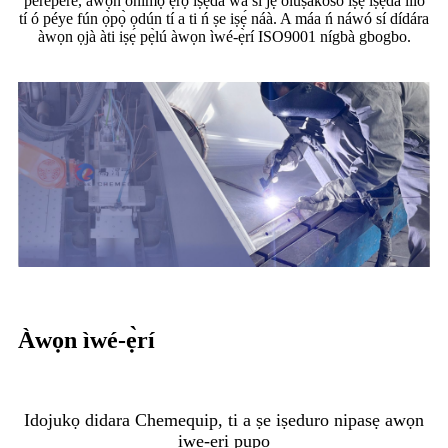
pérépéré, àwọn onímọ̀ ẹ̀rọ ìṣẹ́dá wa sì jẹ́ olùṣàkóso iṣẹ́ ìṣẹ́dá lílò
tí ó péye fún ọ̀pọ̀ ọdún tí a ti ń ṣe iṣẹ́ náà. A máa ń náwó sí dídára
àwọn ọjà àti iṣẹ́ pẹ̀lú àwọn ìwé-ẹ̀rí ISO9001 nígbà gbogbo.
Àwọn ìwé-ẹ̀rí
Idojukọ didara Chemequip, ti a ṣe iṣeduro nipasẹ awọn
iwe-ẹri pupọ