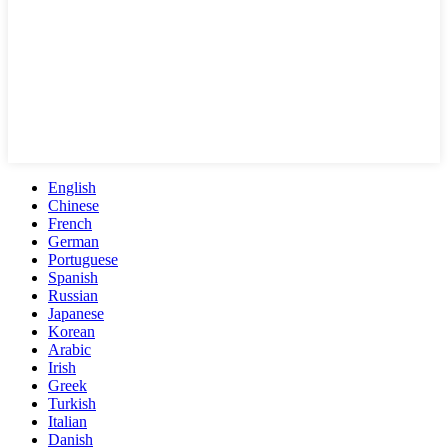
English
Chinese
French
German
Portuguese
Spanish
Russian
Japanese
Korean
Arabic
Irish
Greek
Turkish
Italian
Danish