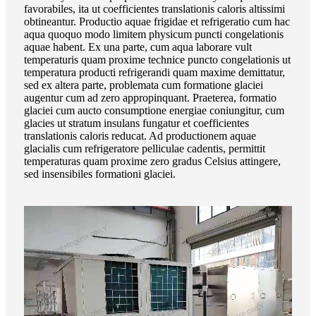
favorabiles, ita ut coefficientes translationis caloris altissimi
obtineantur. Productio aquae frigidae et refrigeratio cum hac
aqua quoquo modo limitem physicum puncti congelationis
aquae habent. Ex una parte, cum aqua laborare vult
temperaturis quam proxime technice puncto congelationis ut
temperatura producti refrigerandi quam maxime demittatur,
sed ex altera parte, problemata cum formatione glaciei
augentur cum ad zero appropinquant. Praeterea, formatio
glaciei cum aucto consumptione energiae coniungitur, cum
glacies ut stratum insulans fungatur et coefficientes
translationis caloris reducat. Ad productionem aquae
glacialis cum refrigeratore pelliculae cadentis, permittit
temperaturas quam proxime zero gradus Celsius attingere,
sed insensibiles formationi glaciei.