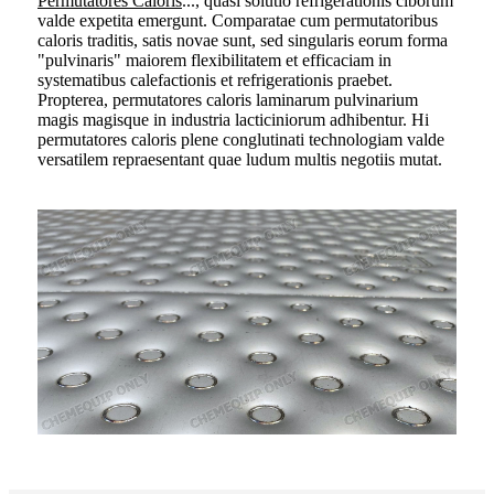
Permutatores Caloris
..., quasi solutio refrigerationis ciborum
valde expetita emergunt. Comparatae cum permutatoribus
caloris traditis, satis novae sunt, sed singularis eorum forma
"pulvinaris" maiorem flexibilitatem et efficaciam in
systematibus calefactionis et refrigerationis praebet.
Propterea, permutatores caloris laminarum pulvinarium
magis magisque in industria lacticiniorum adhibentur. Hi
permutatores caloris plene conglutinati technologiam valde
versatilem repraesentant quae ludum multis negotiis mutat.