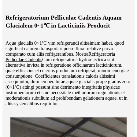
Refrigeratorium Pelliculae Cadentis Aquam
Glacialem 0~1℃ in Lacticiniis Producit
Aqua glacialis 0~1ºC vim refrigerandi altissimam habet, quod
significat calorem transportari posse fluxu relative parvo
comparato cum aliis refrigerantibus. Nostra
Refrigeratoria
Pelliculae Cadentis
Cum refrigeratoria hydroelectrica sint
alternativa invicta in refrigeratione officinarum lacticiniorum,
quae efficacius et celerius productum refrigerat, minore energiae
consumptione. Coefficientes translationis caloris altissimi
assequuntur, dum temperaturae aquae glacialis prope gradus zero
(0~1ºC) attingi possunt sine detrimento integritatis physicae
instrumentorum et sine necessitate methodorum regulationis et
moderationis subtilium ad prohibendam gelationem aquae, ut in
aliis systematibus requiritur.