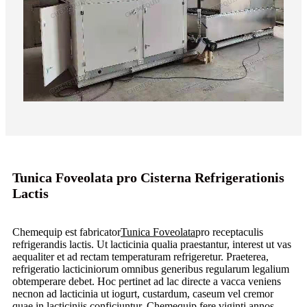
Tunica Foveolata pro Cisterna Refrigerationis
Lactis
Chemequip est fabricator
Tunica Foveolata
pro receptaculis
refrigerandis lactis. Ut lacticinia qualia praestantur, interest ut vas
aequaliter et ad rectam temperaturam refrigeretur. Praeterea,
refrigeratio lacticiniorum omnibus generibus regularum legalium
obtemperare debet. Hoc pertinet ad lac directe a vacca veniens
necnon ad lacticinia ut iogurt, custardum, caseum vel cremor
quae in lacticiniis conficiuntur. Chemequip fere viginti annos