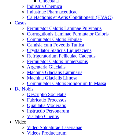
Chocolata
Industria Chemica
Industriae Pharmaceuticae
Calefactionis et Aeris Conditionerii (HVAC)
Casus
Permutator Caloris Laminae Pulvinaris
Corrugationis Laminae Permutator Caloris
Commutator Caloris Fibulae
Camisia cum Foveolis Tunica
Crystallator Staticus Liquefaciens
Refrigeratorium Pelliculae Cadentis
Permutator Caloris Immersionis
Argentaria Glacialis
Machina Glacialis Laminaris
Machina Glacialis Limosa
Commutator Caloris Solidorum In Massa
De Nobis
Descriptio Societatis
Fabricatio Processus
Qualitatis Moderatio
Instructio Personarum
Visitatio Clientis
Video
Video Soldaturae Laserianae
Videos Productarum