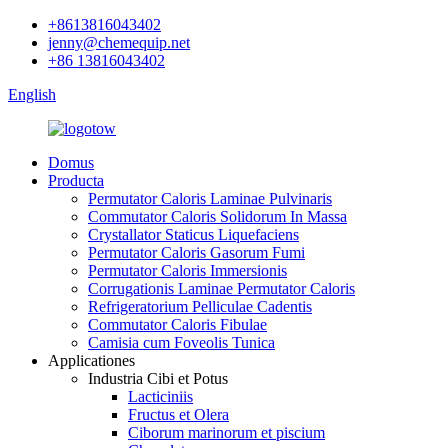
+8613816043402
jenny@chemequip.net
+86 13816043402
English
Domus
Producta
Permutator Caloris Laminae Pulvinaris
Commutator Caloris Solidorum In Massa
Crystallator Staticus Liquefaciens
Permutator Caloris Gasorum Fumi
Permutator Caloris Immersionis
Corrugationis Laminae Permutator Caloris
Refrigeratorium Pelliculae Cadentis
Commutator Caloris Fibulae
Camisia cum Foveolis Tunica
Applicationes
Industria Cibi et Potus
Lacticiniis
Fructus et Olera
Ciborum marinorum et piscium