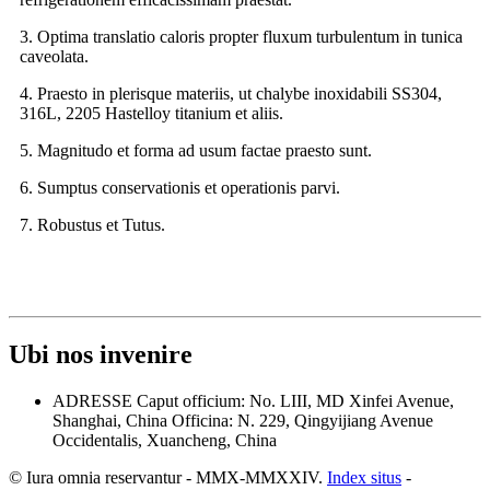
3. Optima translatio caloris propter fluxum turbulentum in tunica
caveolata.
4. Praesto in plerisque materiis, ut chalybe inoxidabili SS304,
316L, 2205 Hastelloy titanium et aliis.
5. Magnitudo et forma ad usum factae praesto sunt.
6. Sumptus conservationis et operationis parvi.
7. Robustus et Tutus.
Ubi nos invenire
ADRESSE
Caput officium: No. LIII, MD Xinfei Avenue,
Shanghai, China
Officina: N. 229, Qingyijiang Avenue
Occidentalis, Xuancheng, China
© Iura omnia reservantur - MMX-MMXXIV.
Index situs
-