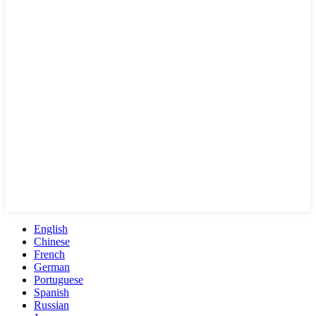
English
Chinese
French
German
Portuguese
Spanish
Russian