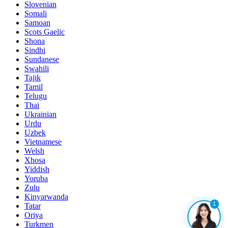
Slovenian
Somali
Samoan
Scots Gaelic
Shona
Sindhi
Sundanese
Swahili
Tajik
Tamil
Telugu
Thai
Ukrainian
Urdu
Uzbek
Vietnamese
Welsh
Xhosa
Yiddish
Yoruba
Zulu
Kinyarwanda
1
Tatar
Oriya
Turkmen