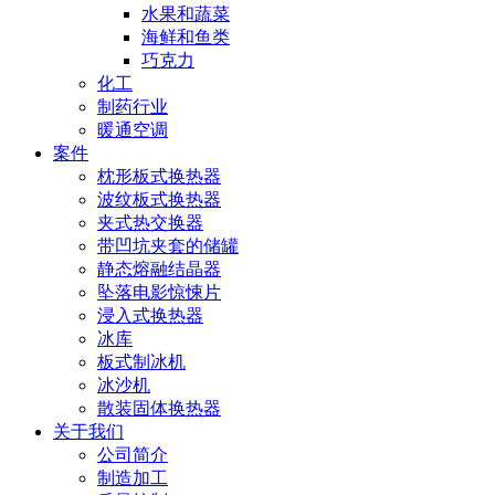
水果和蔬菜
海鲜和鱼类
巧克力
化工
制药行业
暖通空调
案件
枕形板式换热器
波纹板式换热器
夹式热交换器
带凹坑夹套的储罐
静态熔融结晶器
坠落电影惊悚片
浸入式换热器
冰库
板式制冰机
冰沙机
散装固体换热器
关于我们
公司简介
制造加工