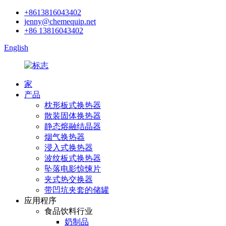
+8613816043402
jenny@chemequip.net
+86 13816043402
English
家
产品
枕形板式换热器
散装固体换热器
静态熔融结晶器
烟气换热器
浸入式换热器
波纹板式换热器
坠落电影惊悚片
夹式热交换器
带凹坑夹套的储罐
应用程序
食品饮料行业
奶制品