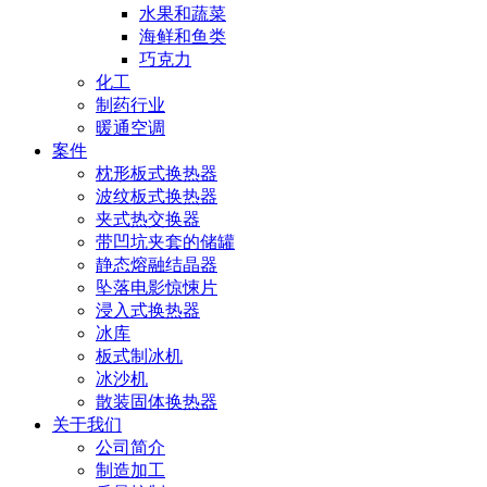
水果和蔬菜
海鲜和鱼类
巧克力
化工
制药行业
暖通空调
案件
枕形板式换热器
波纹板式换热器
夹式热交换器
带凹坑夹套的储罐
静态熔融结晶器
坠落电影惊悚片
浸入式换热器
冰库
板式制冰机
冰沙机
散装固体换热器
关于我们
公司简介
制造加工