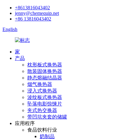
+8613816043402
jenny@chemequip.net
+86 13816043402
English
家
产品
枕形板式换热器
散装固体换热器
静态熔融结晶器
烟气换热器
浸入式换热器
波纹板式换热器
坠落电影惊悚片
夹式热交换器
带凹坑夹套的储罐
应用程序
食品饮料行业
奶制品