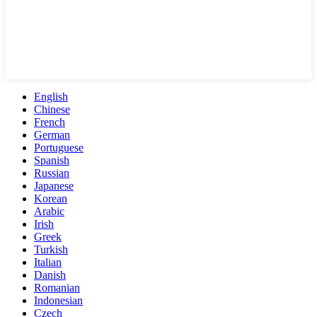
English
Chinese
French
German
Portuguese
Spanish
Russian
Japanese
Korean
Arabic
Irish
Greek
Turkish
Italian
Danish
Romanian
Indonesian
Czech