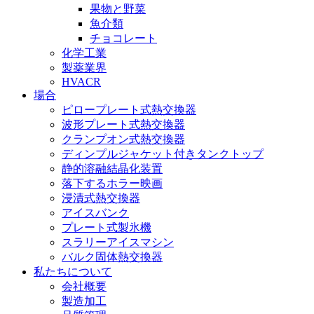
果物と野菜
魚介類
チョコレート
化学工業
製薬業界
HVACR
場合
ピロープレート式熱交換器
波形プレート式熱交換器
クランプオン式熱交換器
ディンプルジャケット付きタンクトップ
静的溶融結晶化装置
落下するホラー映画
浸漬式熱交換器
アイスバンク
プレート式製氷機
スラリーアイスマシン
バルク固体熱交換器
私たちについて
会社概要
製造加工