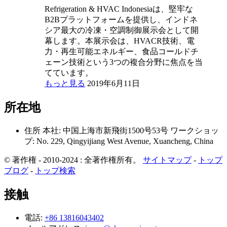
Refrigeration & HVAC Indonesiaは、堅牢な
B2Bプラットフォームを提供し、インドネ
シア最大の冷凍・空調制御展示会として開
幕します。本展示会は、HVACR技術、電
力・再生可能エネルギー、食品コールドチ
ェーン技術という3つの複合分野に焦点を当
てています。
もっと見る
2019年6月11日
所在地
住所
本社: 中国上海市新飛街1500号53号
ワークショッ
プ: No. 229, Qingyijiang West Avenue, Xuancheng, China
© 著作権 - 2010-2024 : 全著作権所有。
サイトマップ
-
トップ
ブログ
-
トップ検索
接触
電話:
+86 13816043402