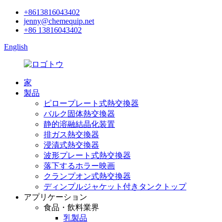
+8613816043402
jenny@chemequip.net
+86 13816043402
English
家
製品
ピロープレート式熱交換器
バルク固体熱交換器
静的溶融結晶化装置
排ガス熱交換器
浸漬式熱交換器
波形プレート式熱交換器
落下するホラー映画
クランプオン式熱交換器
ディンプルジャケット付きタンクトップ
アプリケーション
食品・飲料業界
乳製品