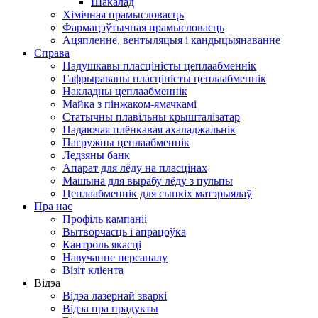
Шакалад
Хімічная прамысловасць
Фармацэўтычная прамысловасць
Ацяпленне, вентыляцыя і кандыцыянаванне
Справа
Падушкавы пласціністы цеплаабменнік
Гафрыраваны пласціністы цеплаабменнік
Накладны цеплаабменнік
Майка з пінжаком-ямачкамі
Статычны плавільны крышталізатар
Падаючая плёнкавая ахаладжальнік
Пагружны цеплаабменнік
Ледзяны банк
Апарат для лёду на пласцінах
Машына для вырабу лёду з пульпы
Цеплаабменнік для сыпкіх матэрыялаў
Пра нас
Профіль кампаніі
Вытворчасць і апрацоўка
Кантроль якасці
Навучанне персаналу
Візіт кліента
Відэа
Відэа лазернай зваркі
Відэа пра прадукты