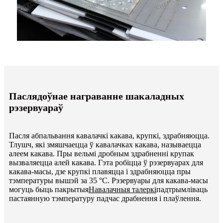
Паслядоўнае награванне шакаладных
рэзервуараў
Пасля абпальвання кавалачкі какава, крупкі, здрабняюцца.
Тлушч, які змяшчаецца ў кавалачках какава, называецца
алеем какава. Пры вельмі дробным здрабненні крупак
вызваляецца алей какава. Гэта робіцца ў рэзервуарах для
какава-масы, дзе крупкі плавяцца і здрабняюцца пры
тэмпературы вышэй за 35 °C. Рэзервуары для какава-масы
могуць быць пакрытыя
Навалачныя талеркі
падтрымліваць
пастаянную тэмпературу падчас драбнення і плаўлення.