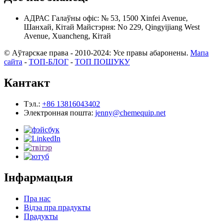
АДРАС
Галаўны офіс: № 53, 1500 Xinfei Avenue,
Шанхай, Кітай
Майстэрня: No 229, Qingyijiang West
Avenue, Xuancheng, Кітай
© Аўтарскае права - 2010-2024: Усе правы абаронены.
Мапа
сайта
-
ТОП-БЛОГ
-
ТОП ПОШУКУ
Кантакт
Тэл.:
+86 13816043402
Электронная пошта:
jenny@chemequip.net
Інфармацыя
Пра нас
Відэа пра прадукты
Прадукты