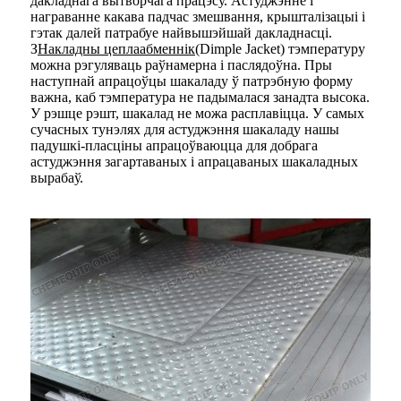
дакладнага вытворчага працэсу. Астуджэнне і
награванне какава падчас змешвання, крышталізацыі і
гэтак далей патрабуе найвышэйшай дакладнасці.
З
Накладны цеплаабменнік
(Dimple Jacket) тэмпературу
можна рэгуляваць раўнамерна і паслядоўна. Пры
наступнай апрацоўцы шакаладу ў патрэбную форму
важна, каб тэмпература не падымалася занадта высока.
У рэшце рэшт, шакалад не можа расплавіцца. У самых
сучасных тунэлях для астуджэння шакаладу нашы
падушкі-пласціны апрацоўваюцца для добрага
астуджэння загартаваных і апрацаваных шакаладных
вырабаў.