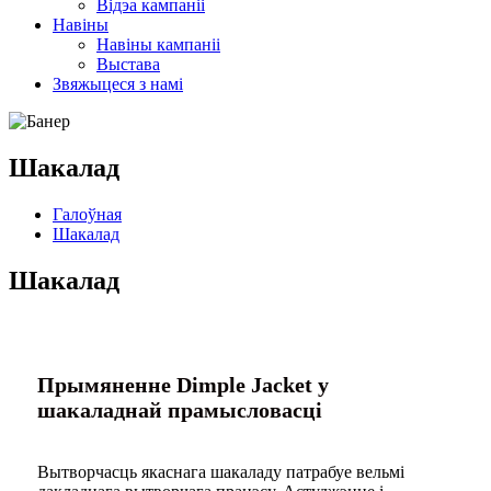
Відэа кампаніі
Навіны
Навіны кампаніі
Выстава
Звяжыцеся з намі
Шакалад
Галоўная
Шакалад
Шакалад
Прымяненне Dimple Jacket у
шакаладнай прамысловасці
Вытворчасць якаснага шакаладу патрабуе вельмі