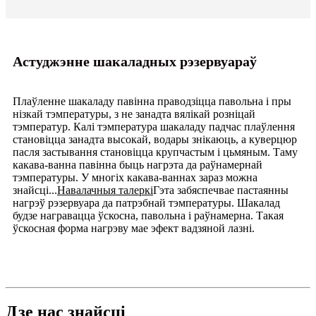
Астуджэнне шакаладных рэзервуараў
Плаўленне шакаладу павінна праводзіцца павольна і пры
нізкай тэмпературы, з не занадта вялікай розніцай
тэмператур. Калі тэмпература шакаладу падчас плаўлення
становіцца занадта высокай, водары знікаюць, а куверцюр
пасля застывання становіцца крупчастым і цьмяным. Таму
какава-ванна павінна быць нагрэта да раўнамернай
тэмпературы. У многіх какава-ваннах зараз можна
знайсці...
Навалачныя талеркі
Гэта забяспечвае пастаянны
нагрэў рэзервуара да патрэбнай тэмпературы. Шакалад
будзе награвацца ўскосна, павольна і раўнамерна. Такая
ўскосная форма нагрэву мае эфект вадзяной лазні.
Дзе нас знайсці