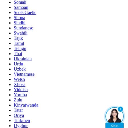
Somali
Samoan
Scots Gaelic
Shona
Sindhi
Sundanese
Swahili
Tajik
Tamil
Telugu
Thai
Ukrainian
Urdu
Uzbek
Vietnamese
Welsh
Xhosa
Yiddish
Yoruba
Zulu
Kinyarwanda
1
Tatar
Oriya
Turkmen
Uyghur
Chat