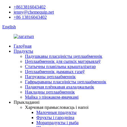
+8613816043402
jenny@chemequip.net
+86 13816043402
English
Галоўная
Прадукты
Падушкавы пласціністы цеплаабменнік
Цеплаабменнік для сыпкіх матэрыялаў
Статычны плавільны крышталізатар
Цеплаабменнік дымавых газаў
Пагружны цеплаабменнік
Гафрыраваны пласціністы цеплаабменнік
Падаючая плёнкавая ахаладжальнік
Накладны цеплаабменнік
Майка з пінжаком-ямачкамі
Прыкладанні
Харчовая прамысловасць і напоі
Малочныя прадукты
Фрукты і гародніна
Морапрадукты і рыба